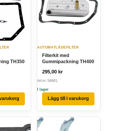
LTER
AUTOMATLÅDEFILTER
Filterkit med
ing TH350
Gummipackning TH400
295,00
kr
Art.nr: 58881
I lager
i varukorg
Lägg till i varukorg