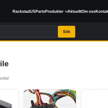
RackstadUSParts
Produkter
Aktuellt
Om oss
Kontak
Sök
ile
sultat