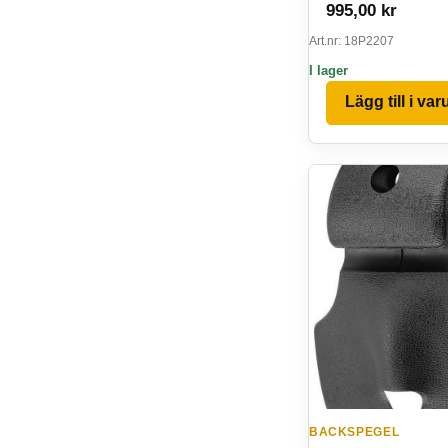
995,00
kr
Art.nr: 18P2207
I lager
Lägg till i va
BACKSPEGEL