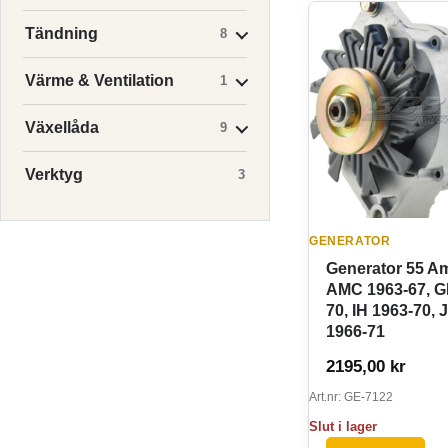
Tändning
8
Värme & Ventilation
1
Växellåda
9
Verktyg
3
GENERATOR
Generator 55 A
AMC 1963-67, G
70, IH 1963-70, 
1966-71
2195,00
kr
Art.nr: GE-7122
Slut i lager