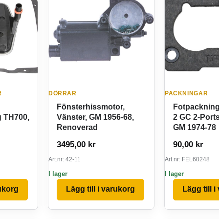
R
DÖRRAR
PACKNINGAR
Fönsterhissmotor,
Fotpackning
 TH700,
Vänster, GM 1956-68,
2 GC 2-Port
Renoverad
GM 1974-78
3495,00
kr
90,00
kr
Art.nr: 42-11
Art.nr: FEL60248
I lager
I lager
rukorg
Lägg till i varukorg
Lägg till 