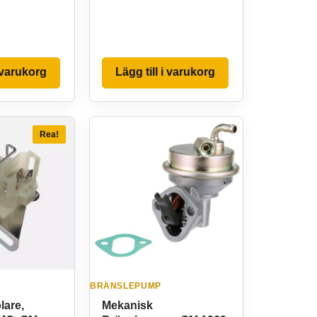
i varukorg
Lägg till i varukorg
Rea!
BRÄNSLEPUMP
are,
Mekanisk