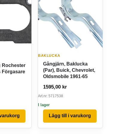
BAKLUCKA
Gångjärn, Baklucka
 Rochester
(Par), Buick, Chevrolet,
s Förgasare
Oldsmobile 1961-65
1595,00
kr
Art.nr: 5717538
I lager
i varukorg
Lägg till i varukorg