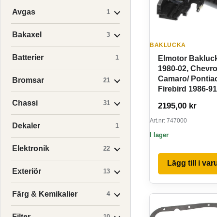
Avgas
1
Bakaxel
3
BAKLUCKA
Batterier
1
Elmotor Bakluc
1980-02, Chevro
Camaro/ Pontia
Bromsar
21
Firebird 1986-91
Chassi
31
2195,00
kr
Art.nr: 747000
Dekaler
1
I lager
Elektronik
22
Lägg till i va
Exteriör
13
Färg & Kemikalier
4
Filter
10