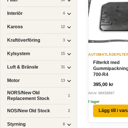
Interiör
4
Kaross
12
Kraftöverföring
3
Kylsystem
15
AUTOMATLÅDEFILTE
Filterkit med
Luft & Bränsle
31
Gummipackning
700-R4
Motor
13
395,00
kr
NORS/New Old
Art.nr: WIX58897
1
Replacement Stock
I lager
Lägg till i va
NOS/New Old Stock
2
Styrning
8