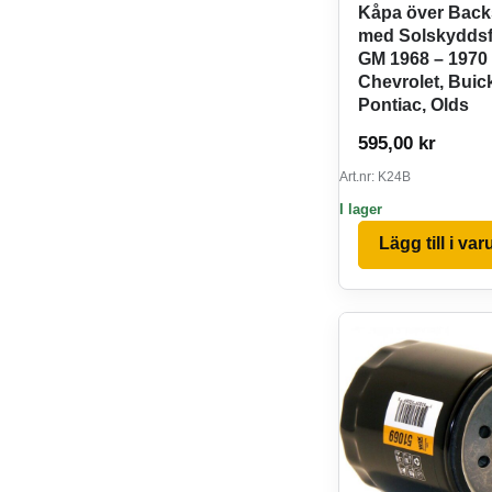
Kåpa över Back
med Solskyddsf
GM 1968 – 1970
Chevrolet, Buic
Pontiac, Olds
595,00
kr
Art.nr: K24B
I lager
Lägg till i va