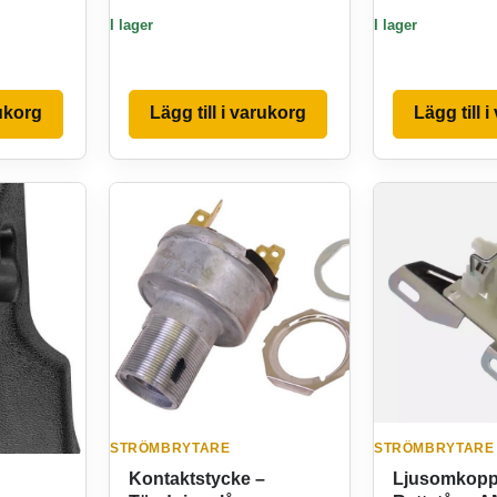
I lager
I lager
rukorg
Lägg till i varukorg
Lägg till 
STRÖMBRYTARE
STRÖMBRYTARE
Kontaktstycke –
Ljusomkoppl