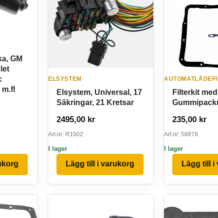
ka, GM
let
c
ELSYSTEM
AUTOMATLÅDEFI
 m.fl
Elsystem, Universal, 17
Filterkit med
Säkringar, 21 Kretsar
Gummipackn
2495,00
kr
235,00
kr
Art.nr: R1002
Art.nr: 58878
I lager
I lager
rukorg
Lägg till i varukorg
Lägg till 