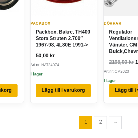
PACKBOX
DÖRRAR
Packbox, Bakre, TH400
Regulator
Stora Struten 2.700″
Ventilations
1967-98, 4L80E 1991->
Vänster, GM
Buick,Chevr
50,00
kr
D
2195,00
kr
Art.nr: NAT34074
Art.nr: CM2023
I lager
I lager
rukorg
Lägg till i varukorg
Lägg till 
1
2
→