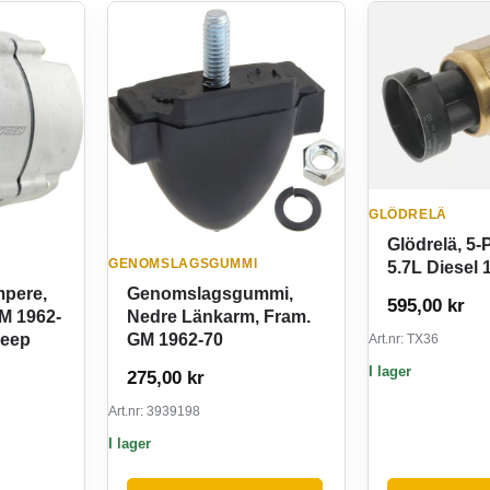
GLÖDRELÄ
Glödrelä, 5-
GENOMSLAGSGUMMI
5.7L Diesel 
mpere,
Genomslagsgummi,
595,00
kr
M 1962-
Nedre Länkarm, Fram.
Jeep
GM 1962-70
Art.nr: TX36
I lager
275,00
kr
Art.nr: 3939198
I lager