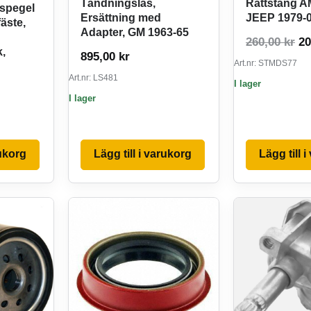
Tändningslås,
Rattstång A
spegel
Ersättning med
JEEP 1979-
äste,
Adapter, GM 1963-65
De
260,00
kr
2
k,
895,00
kr
Art.nr: STMDS77
Art.nr: LS481
I lager
I lager
rukorg
Lägg till i varukorg
Lägg till 