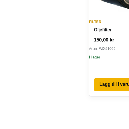
FILTER
Oljefilter
150,00
kr
Art.nr: WIX51069
I lager
Lägg till i va