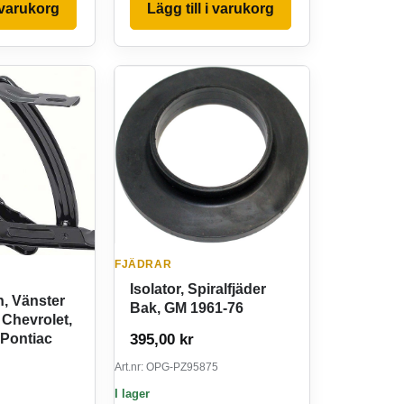
i varukorg
Lägg till i varukorg
FJÄDRAR
Isolator, Spiralfjäder
, Vänster
Bak, GM 1961-76
 Chevrolet,
395,00
kr
 Pontiac
Art.nr: OPG-PZ95875
I lager