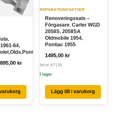
REPARATIONSSATSER
Renoveringssats –
Förgasare. Carter WGD
2058S, 2058SA
Oldmobile 1954,
ruta,
Pontiac 1955
 1961-64,
olet,Olds,Pontiac
1495,00
kr
et ursprungliga priset var: 2195,00 kr.
Det nuvarande priset är: 1895,00 kr.
1895,00
kr
Art.nr: K7135
I lager
i varukorg
Lägg till i varukorg