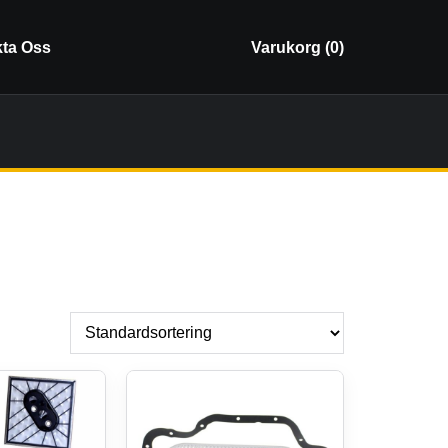
ta Oss
Varukorg (
0
)