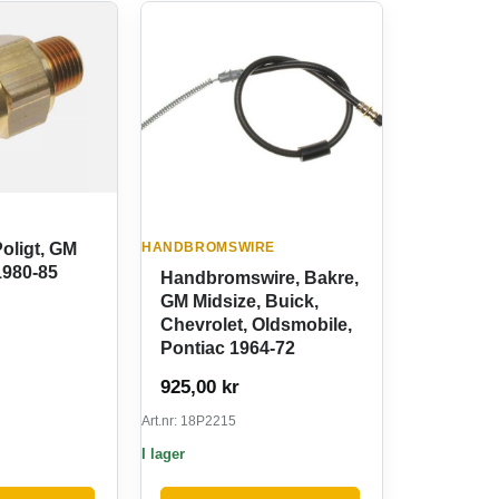
Poligt, GM
HANDBROMSWIRE
1980-85
Handbromswire, Bakre,
GM Midsize, Buick,
Chevrolet, Oldsmobile,
Pontiac 1964-72
925,00
kr
Art.nr: 18P2215
I lager