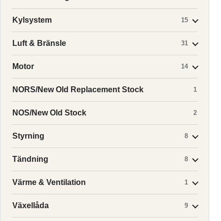
Kylsystem
15
Luft & Bränsle
31
Motor
14
NORS/New Old Replacement Stock
1
NOS/New Old Stock
2
Styrning
8
Tändning
8
Värme & Ventilation
1
Växellåda
9