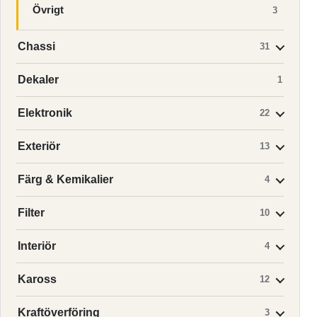
Övrigt
3
Chassi
31
Dekaler
1
Elektronik
22
Exteriör
13
Färg & Kemikalier
4
Filter
10
Interiör
4
Kaross
12
Kraftöverföring
3