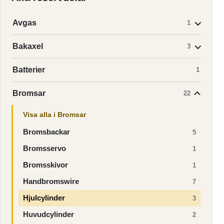
Avgas
1
Bakaxel
3
Batterier
1
Bromsar
22
Visa alla i Bromsar
Bromsbackar
5
Bromsservo
1
Bromsskivor
1
Handbromswire
7
Hjulcylinder
3
Huvudcylinder
2