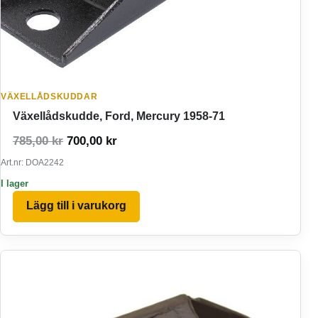
VÄXELLÅDSKUDDAR
Växellådskudde, Ford, Mercury 1958-71
Det ursprungliga priset var: 785,00 kr.
Det nuvarande priset är: 700,00 kr.
785,00
kr
700,00
kr
Art.nr: DOA2242
I lager
Lägg till i varukorg