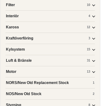
Filter
10
Interiör
4
Kaross
12
Kraftöverföring
3
Kylsystem
15
Luft & Bränsle
31
Motor
13
NORS/New Old Replacement Stock
1
NOS/New Old Stock
2
Styrning
8