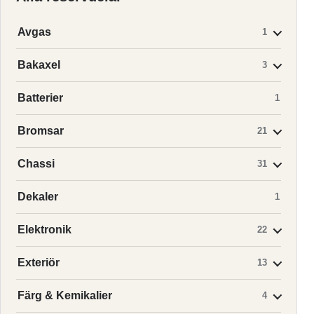
Avgas
1
Bakaxel
3
Batterier
1
Bromsar
21
Chassi
31
Dekaler
1
Elektronik
22
Exteriör
13
Färg & Kemikalier
4