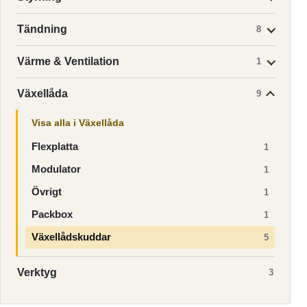
Tändning
8
Värme & Ventilation
1
Växellåda
9
Visa alla i Växellåda
Flexplatta
1
Modulator
1
Övrigt
1
Packbox
1
Växellådskuddar
5
Verktyg
3