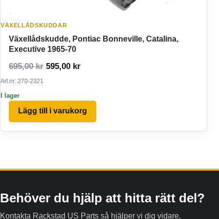
VÄXELLÅDSKUDDAR
Växellådskudde, Pontiac Bonneville, Catalina,
Executive 1965-70
Det ursprungliga priset var: 695,00 kr.
Det nuvarande priset är: 595,00 kr.
695,00
kr
595,00
kr
Art.nr: 270-2321
I lager
Lägg till i varukorg
Behöver du hjälp att hitta rätt del?
Kontakta Rackstad US Parts så hjälper vi dig vidare.