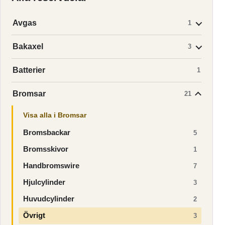
Avgas
1
Bakaxel
3
Batterier
1
Bromsar
21
Visa alla i Bromsar
Bromsbackar
5
Bromsskivor
1
Handbromswire
7
Hjulcylinder
3
Huvudcylinder
2
Övrigt
3