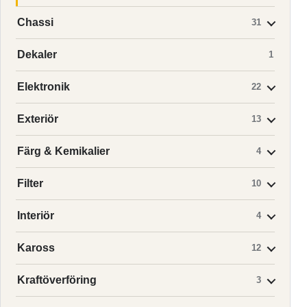
Chassi
31
Dekaler
1
Elektronik
22
Exteriör
13
Färg & Kemikalier
4
Filter
10
Interiör
4
Kaross
12
Kraftöverföring
3