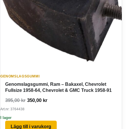
GENOMSLAGSGUMMI
Genomslagsgummi, Ram – Bakaxel, Chevrolet
Fullsize 1958-64, Chevrolet & GMC Truck 1958-91
Det ursprungliga priset var: 395,00 kr.
Det nuvarande priset är: 350,00 kr.
395,00
kr
350,00
kr
Art.nr: 3764438
I lager
Lägg till i varukorg