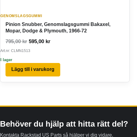
GENOMSLAGSGUMMI
Pinion Snubber, Genomslagsgummi Bakaxel,
Mopar, Dodge & Plymouth, 1966-72
Det ursprungliga priset var: 795,00 kr.
Det nuvarande priset är: 595,00 kr.
795,00
kr
595,00
kr
Art.nr: CLMN1513
I lager
Lägg till i varukorg
Behöver du hjälp att hitta rätt del?
Kontakta Rackstad US Parts så hjälper vi dig vidare.