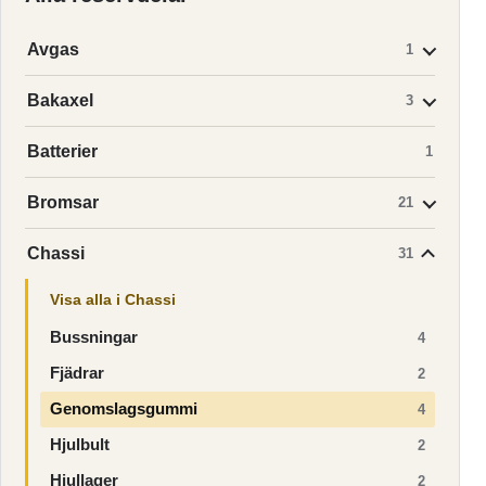
Avgas
1
Bakaxel
3
Batterier
1
Bromsar
21
Chassi
31
Visa alla i Chassi
Bussningar
4
Fjädrar
2
Genomslagsgummi
4
Hjulbult
2
Hjullager
2