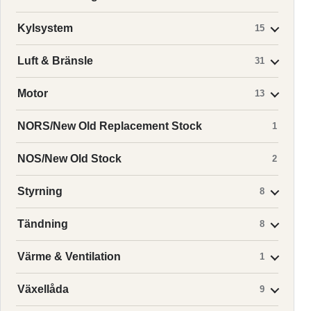
Kylsystem
15
Luft & Bränsle
31
Motor
13
NORS/New Old Replacement Stock
1
NOS/New Old Stock
2
Styrning
8
Tändning
8
Värme & Ventilation
1
Växellåda
9