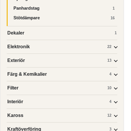
Panhardstag
1
Stötdämpare
16
Dekaler
1
Elektronik
22
Exteriör
13
Färg & Kemikalier
4
Filter
10
Interiör
4
Kaross
12
Kraftöverföring
3