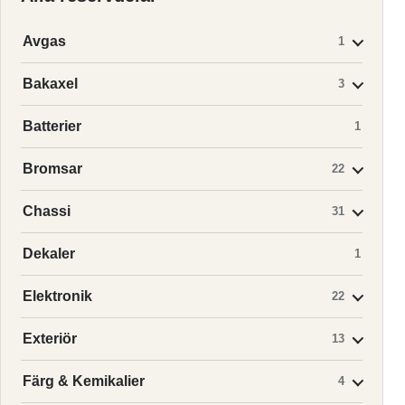
Avgas
1
Bakaxel
3
Batterier
1
Bromsar
22
Chassi
31
Dekaler
1
Elektronik
22
Exteriör
13
Färg & Kemikalier
4