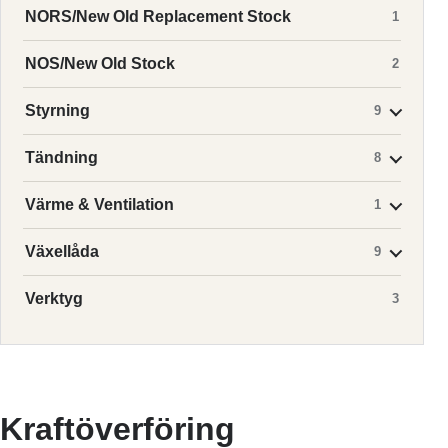
NORS/New Old Replacement Stock
1
NOS/New Old Stock
2
Styrning
9
Tändning
8
Värme & Ventilation
1
Växellåda
9
Verktyg
3
Kraftöverföring