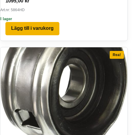
1095,00
kr
Art.nr: 5864HD
I lager
Lägg till i varukorg
Rea!