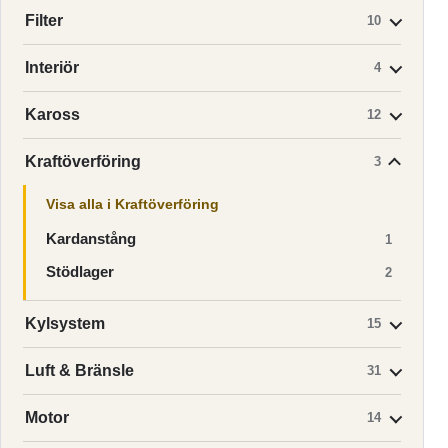
Filter
10
Interiör
4
Kaross
12
Kraftöverföring
3
Visa alla i Kraftöverföring
Kardanstång
1
Stödlager
2
Kylsystem
15
Luft & Bränsle
31
Motor
14