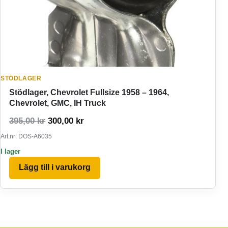
STÖDLAGER
Stödlager, Chevrolet Fullsize 1958 – 1964,
Chevrolet, GMC, IH Truck
Det ursprungliga priset var: 395,00 kr.
Det nuvarande priset är: 300,00 kr.
395,00
kr
300,00
kr
Art.nr: DOS-A6035
I lager
Lägg till i varukorg