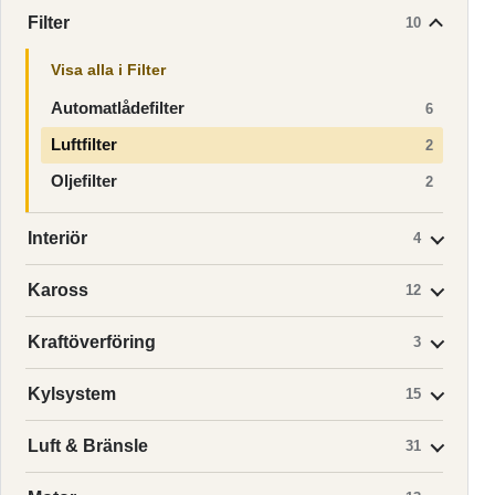
Filter
10
Visa alla i Filter
Automatlådefilter
6
Luftfilter
2
Oljefilter
2
Interiör
4
Kaross
12
Kraftöverföring
3
Kylsystem
15
Luft & Bränsle
31