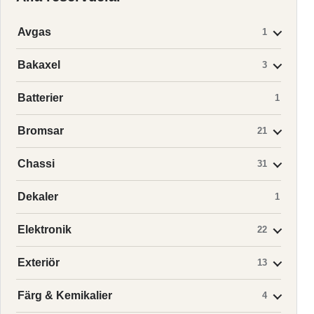
Avgas
1
Bakaxel
3
Batterier
1
Bromsar
21
Chassi
31
Dekaler
1
Elektronik
22
Exteriör
13
Färg & Kemikalier
4