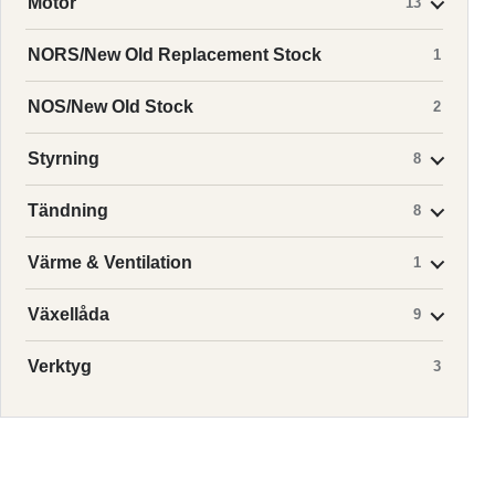
Motor
13
NORS/New Old Replacement Stock
1
NOS/New Old Stock
2
Styrning
8
Tändning
8
Värme & Ventilation
1
Växellåda
9
Verktyg
3