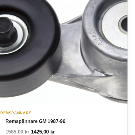
REMSPÄNNARE
Remspännare GM 1987-96
Det ursprungliga priset var: 1585,00 kr.
Det nuvarande priset är: 1425,00 
1585,00
kr
1425,00
kr