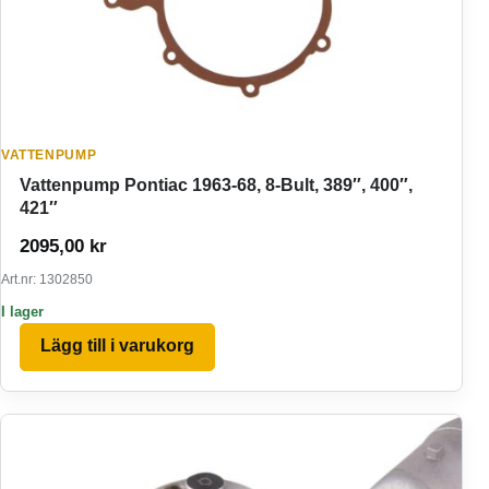
VATTENPUMP
Vattenpump Pontiac 1963-68, 8-Bult, 389″, 400″,
421″
2095,00
kr
Art.nr: 1302850
I lager
Lägg till i varukorg