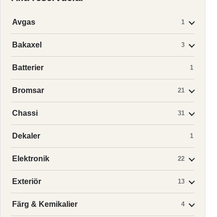
Avgas
1
Bakaxel
3
Batterier
1
Bromsar
21
Chassi
31
Dekaler
1
Elektronik
22
Exteriör
13
Färg & Kemikalier
4