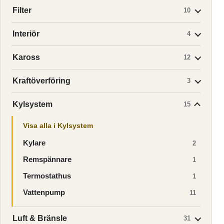
Filter
10
Interiör
4
Kaross
12
Kraftöverföring
3
Kylsystem
15
Visa alla i Kylsystem
Kylare
2
Remspännare
1
Termostathus
1
Vattenpump
11
Luft & Bränsle
31