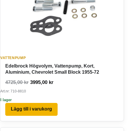
VATTENPUMP
Edelbrock Högvolym, Vattenpump, Kort,
Aluminium, Chevrolet Small Block 1955-72
Det ursprungliga priset var: 4725,00 kr.
Det nuvarande priset är: 3995,00 
4725,00
kr
3995,00
kr
Art.nr: 710-8810
I lager
Lägg till i varukorg