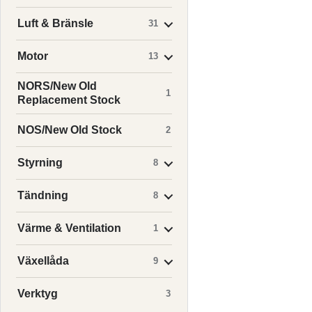
Luft & Bränsle
31
Motor
13
NORS/New Old
1
Replacement Stock
NOS/New Old Stock
2
Styrning
8
Tändning
8
Värme & Ventilation
1
Växellåda
9
Verktyg
3