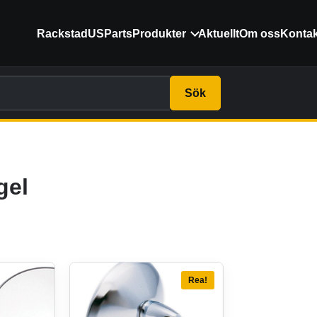
RackstadUSParts
Produkter
Aktuellt
Om oss
Kontak
Sök
gel
Rea!