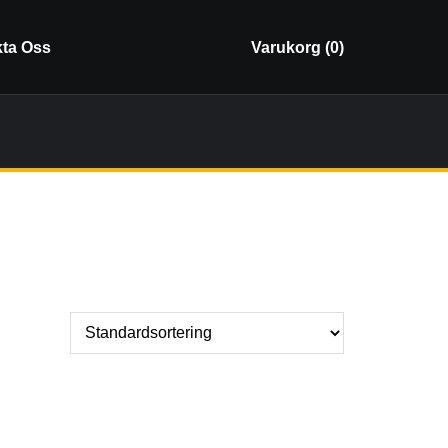
ta Oss
Varukorg (
0
)