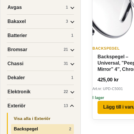
Avgas
1
Bakaxel
3
Batterier
1
BACKSPEGEL
Bromsar
21
Backspegel –
Universal, ”Pee
Chassi
31
Mirror” 4″, Chr
Dekaler
1
425,00
kr
Art.nr: UPD-C5001
Elektronik
22
I lager
Exteriör
13
Lägg till i va
Visa alla i Exteriör
Backspegel
2