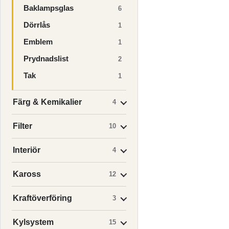
Baklampsglas
6
Dörrlås
1
Emblem
1
Prydnadslist
2
Tak
1
Färg & Kemikalier
4
Filter
10
Interiör
4
Kaross
12
Kraftöverföring
3
Kylsystem
15