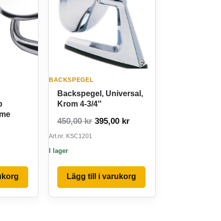
BACKSPEGEL
Backspegel, Universal,
p
Krom 4-3/4″
ome
Det ursprungliga priset var: 450,
Det nuvarande priset är
450,00
kr
395,00
kr
Art.nr: KSC1201
I lager
rukorg
Lägg till i varukorg