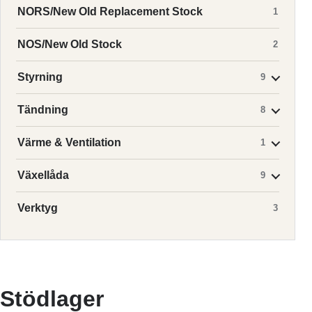
NORS/New Old Replacement Stock
1
NOS/New Old Stock
2
Styrning
9
Tändning
8
Värme & Ventilation
1
Växellåda
9
Verktyg
3
Stödlager