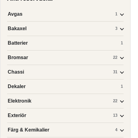
Avgas
1
Bakaxel
3
Batterier
1
Bromsar
22
Chassi
31
Dekaler
1
Elektronik
22
Exteriör
13
Färg & Kemikalier
4