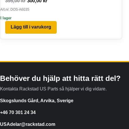
Det ursprungliga priset var: 395,00 kr.
Det nuvarande priset är: 300,00 kr.
395,00
kr
300,00
kr
Art.nr: DOS-A6035
I lager
Lägg till i varukorg
Behöver du hjälp att hitta rätt del?
Kontakta Rackstad US Parts så hjälper vi dig vidare.
Skogslunds Gård, Arvika, Sverige
+46 70 301 24 34
USAdelar@rackstad.com