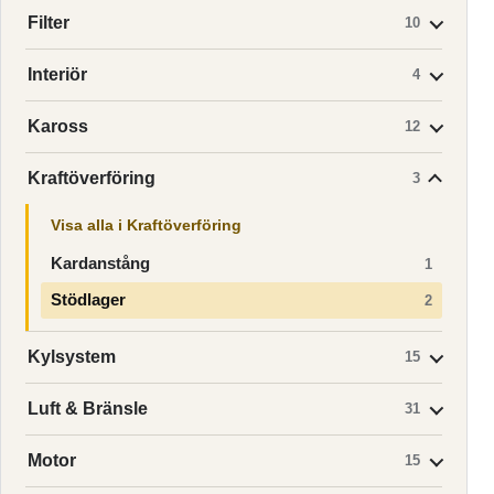
Filter
10
Interiör
4
Kaross
12
Kraftöverföring
3
Visa alla i Kraftöverföring
Kardanstång
1
Stödlager
2
Kylsystem
15
Luft & Bränsle
31
Motor
15