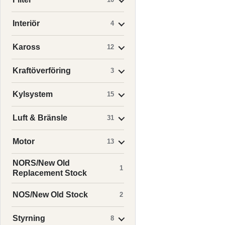
Interiör
4
Kaross
12
Kraftöverföring
3
Kylsystem
15
Luft & Bränsle
31
Motor
13
NORS/New Old
1
Replacement Stock
NOS/New Old Stock
2
Styrning
8