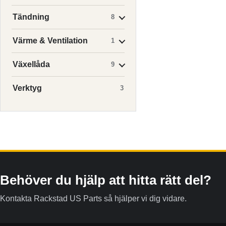
Tändning
8
Värme & Ventilation
1
Växellåda
9
Verktyg
3
Behöver du hjälp att hitta rätt del?
Kontakta Rackstad US Parts så hjälper vi dig vidare.