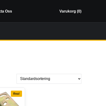
ta Oss
Varukorg (
0
)
Rea!