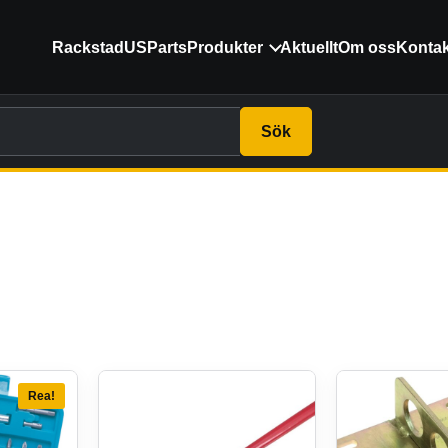
RackstadUSParts
Produkter
Aktuellt
Om oss
Kontak
Sök
Rea!