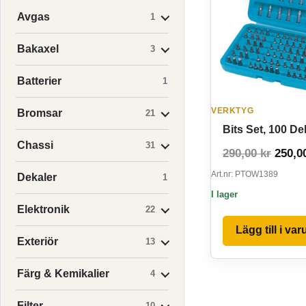
Avgas
1
Bakaxel
3
Batterier
1
VERKTYG
Bromsar
21
Bits Set, 100 De
Chassi
31
Det ur
290,00
kr
250,0
Art.nr: PTOW1389
Dekaler
1
I lager
Elektronik
22
Lägg till i va
Exteriör
13
Färg & Kemikalier
4
Filter
10